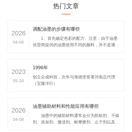
热门文章
调配油墨的步骤有哪些
2026
1、首先确定色彩的配方。注意：由于油墨
04-08
供货商提供的油墨使用不同的颜料，并不是潘通
配色指南中所有的油墨配方都适用于网版印刷油
墨。所以，最好能从油墨供货商...
1996年
2023
创立众成科技，次年与海德堡签署河南总代理
05-20
（宝隆洋行）
油墨辅助材料和性能应用有哪些
2026
油墨中的辅助材料通常会分为防粘剂、干燥
04-08
剂、添加剂、撤淡剂、耐摩擦剂、止干剂以及亮
光油。认识归认识，但是其中更为深刻的寓意，