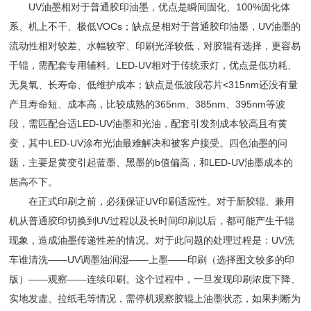
UV油墨相对于普通胶印油墨，优点是瞬间固化、100%固化体
系、机上不干、极低VOCs；缺点是相对于普通胶印油墨，UV油墨的
流动性相对较差、水幅较窄、印刷光泽较低，对胶辊有选择，更容易
干辊，需配套专用辅料。LED-UV相对于传统汞灯，优点是低功耗、
无臭氧、长寿命、低维护成本；缺点是低波段芯片<315nm还没有量
产且寿命短、成本高，比较成熟的365nm、385nm、395nm等波
段，需匹配合适LED-UV油墨和光油，配套引发剂成本较高且有黄
变，其中LED-UV涂布光油最难解决和被客户接受。四色油墨的问
题，主要是黄变引起蓝墨、黑墨的b值偏高，和LED-UV油墨成本的
居高不下。
在正式印刷之前，必须保证UV印刷适应性。对于新胶辊、兼用
机从普通胶印切换到UV过程以及长时间印刷以后，都可能产生干辊
现象，造成油墨传递性差的情况。对于此问题的处理过程是：UV洗
车谁清洗——UV调墨油润湿——上墨——印刷（选择图文较多的印
版）——观察——连续印刷。这个过程中，一旦发现印刷浓度下降、
实地发虚、拉纸毛等情况，需停机观察胶辊上油墨状态，如果判断为