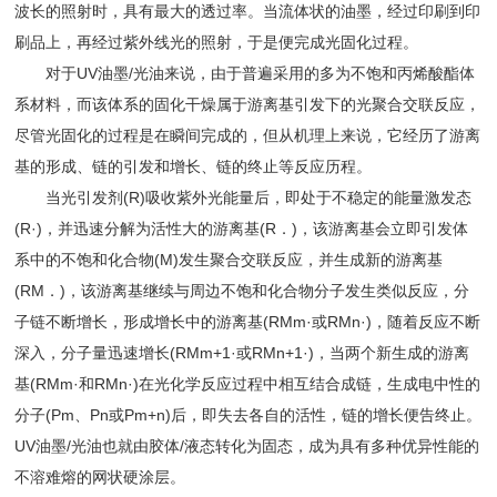
波长的照射时，具有最大的透过率。当流体状的油墨，经过印刷到印
刷品上，再经过紫外线光的照射，于是便完成光固化过程。
对于UV油墨/光油来说，由于普遍采用的多为不饱和丙烯酸酯体
系材料，而该体系的固化干燥属于游离基引发下的光聚合交联反应，
尽管光固化的过程是在瞬间完成的，但从机理上来说，它经历了游离
基的形成、链的引发和增长、链的终止等反应历程。
当光引发剂(R)吸收紫外光能量后，即处于不稳定的能量激发态
(R·)，并迅速分解为活性大的游离基(R．)，该游离基会立即引发体
系中的不饱和化合物(M)发生聚合交联反应，并生成新的游离基
(RM．)，该游离基继续与周边不饱和化合物分子发生类似反应，分
子链不断增长，形成增长中的游离基(RMm·或RMn·)，随着反应不断
深入，分子量迅速增长(RMm+1·或RMn+1·)，当两个新生成的游离
基(RMm·和RMn·)在光化学反应过程中相互结合成链，生成电中性的
分子(Pm、Pn或Pm+n)后，即失去各自的活性，链的增长便告终止。
UV油墨/光油也就由胶体/液态转化为固态，成为具有多种优异性能的
不溶难熔的网状硬涂层。