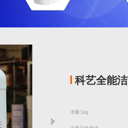
科艺全能洁
净重:1kg